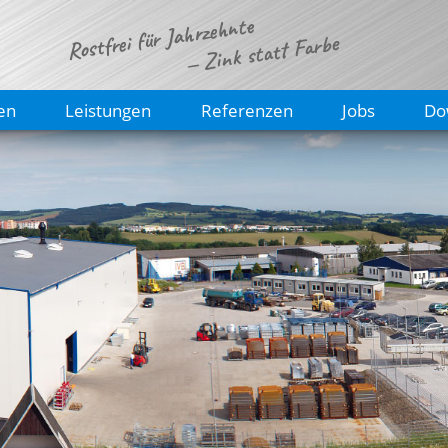
Rostfrei für Jahrzehnte
— Zink statt Farbe
en
Leistungen
Referenzen
Jobs
Do